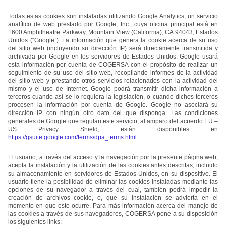
Todas estas cookies son instaladas utilizando Google Analytics, un servicio
analítico de web prestado por Google, Inc., cuya oficina principal está en
1600 Amphitheatre Parkway, Mountain View (California), CA 94043, Estados
Unidos (“Google”). La información que genera la cookie acerca de su uso
del sitio web (incluyendo su dirección IP) será directamente transmitida y
archivada por Google en los servidores de Estados Unidos. Google usará
esta información por cuenta de COGERSA con el propósito de realizar un
seguimiento de su uso del sitio web, recopilando informes de la actividad
del sitio web y prestando otros servicios relacionados con la actividad del
mismo y el uso de Internet. Google podrá transmitir dicha información a
terceros cuando así se lo requiera la legislación, o cuando dichos terceros
procesen la información por cuenta de Google. Google no asociará su
dirección IP con ningún otro dato del que disponga. Las condiciones
generales de Google que regulan este servicio, al amparo del acuerdo EU –
US Privacy Shield, están disponibles en
https://gsuite.google.com/terms/dpa_terms.html
.
El usuario, a través del acceso y la navegación por la presente página web,
acepta la instalación y la utilización de las cookies antes descritas, incluido
su almacenamiento en servidores de Estados Unidos, en su dispositivo. El
usuario tiene la posibilidad de eliminar las cookies instaladas mediante las
opciones de su navegador a través del cual, también podrá impedir la
creación de archivos cookie, o, que su instalación se advierta en el
momento en que esto ocurre. Para más información acerca del manejo de
las cookies a través de sus navegadores, COGERSA pone a su disposición
los siguientes links: