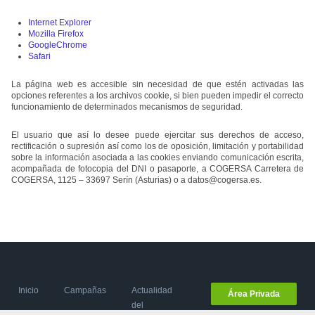
Internet Explorer
Mozilla Firefox
GoogleChrome
Safari
La página web es accesible sin necesidad de que estén activadas las
opciones referentes a los archivos cookie, si bien pueden impedir el correcto
funcionamiento de determinados mecanismos de seguridad.
El usuario que así lo desee puede ejercitar sus derechos de acceso,
rectificación o supresión así como los de oposición, limitación y portabilidad
sobre la información asociada a las cookies enviando comunicación escrita,
acompañada de fotocopia del DNI o pasaporte, a COGERSA Carretera de
COGERSA, 1125 – 33697 Serín (Asturias) o a
datos@cogersa.es
.
Inicio
Campañas
Actualidad
Área Privada
del