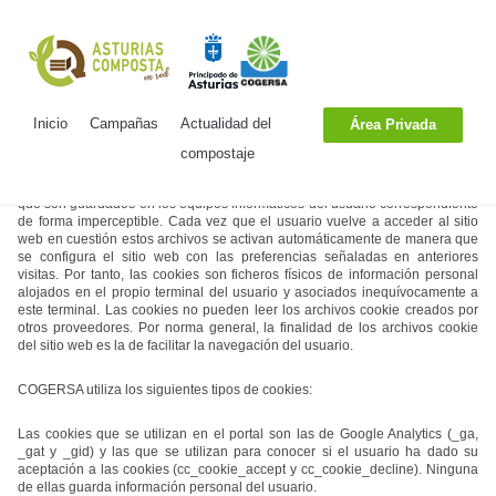
Política de Cookies
Inicio
Campañas
Actualidad del
Área Privada
COGERSA podrá utilizar cookies durante la navegación del usuario. Las
cookies son procedimientos automáticos de recogida de información relativa
compostaje
a las preferencias determinadas por un usuario durante su visita a un
determinado sitio web. Esta información se registra en pequeños archivos
que son guardados en los equipos informáticos del usuario correspondiente
de forma imperceptible. Cada vez que el usuario vuelve a acceder al sitio
web en cuestión estos archivos se activan automáticamente de manera que
se configura el sitio web con las preferencias señaladas en anteriores
visitas. Por tanto, las cookies son ficheros físicos de información personal
alojados en el propio terminal del usuario y asociados inequívocamente a
este terminal. Las cookies no pueden leer los archivos cookie creados por
otros proveedores. Por norma general, la finalidad de los archivos cookie
del sitio web es la de facilitar la navegación del usuario.
COGERSA utiliza los siguientes tipos de cookies:
Las cookies que se utilizan en el portal son las de Google Analytics (_ga,
_gat y _gid) y las que se utilizan para conocer si el usuario ha dado su
aceptación a las cookies (cc_cookie_accept y cc_cookie_decline). Ninguna
de ellas guarda información personal del usuario.