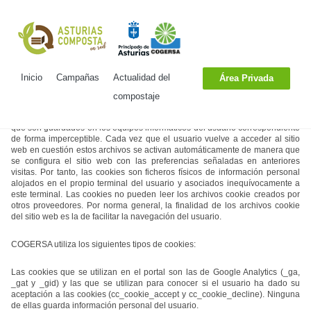
Política de Cookies
Inicio
Campañas
Actualidad del
Área Privada
COGERSA podrá utilizar cookies durante la navegación del usuario. Las
cookies son procedimientos automáticos de recogida de información relativa
compostaje
a las preferencias determinadas por un usuario durante su visita a un
determinado sitio web. Esta información se registra en pequeños archivos
que son guardados en los equipos informáticos del usuario correspondiente
de forma imperceptible. Cada vez que el usuario vuelve a acceder al sitio
web en cuestión estos archivos se activan automáticamente de manera que
se configura el sitio web con las preferencias señaladas en anteriores
visitas. Por tanto, las cookies son ficheros físicos de información personal
alojados en el propio terminal del usuario y asociados inequívocamente a
este terminal. Las cookies no pueden leer los archivos cookie creados por
otros proveedores. Por norma general, la finalidad de los archivos cookie
del sitio web es la de facilitar la navegación del usuario.
COGERSA utiliza los siguientes tipos de cookies:
Las cookies que se utilizan en el portal son las de Google Analytics (_ga,
_gat y _gid) y las que se utilizan para conocer si el usuario ha dado su
aceptación a las cookies (cc_cookie_accept y cc_cookie_decline). Ninguna
de ellas guarda información personal del usuario.