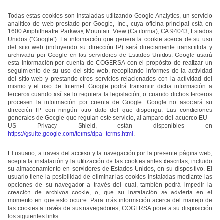
Todas estas cookies son instaladas utilizando Google Analytics, un servicio
analítico de web prestado por Google, Inc., cuya oficina principal está en
1600 Amphitheatre Parkway, Mountain View (California), CA 94043, Estados
Unidos (“Google”). La información que genera la cookie acerca de su uso
del sitio web (incluyendo su dirección IP) será directamente transmitida y
archivada por Google en los servidores de Estados Unidos. Google usará
esta información por cuenta de COGERSA con el propósito de realizar un
seguimiento de su uso del sitio web, recopilando informes de la actividad
del sitio web y prestando otros servicios relacionados con la actividad del
mismo y el uso de Internet. Google podrá transmitir dicha información a
terceros cuando así se lo requiera la legislación, o cuando dichos terceros
procesen la información por cuenta de Google. Google no asociará su
dirección IP con ningún otro dato del que disponga. Las condiciones
generales de Google que regulan este servicio, al amparo del acuerdo EU –
US Privacy Shield, están disponibles en
https://gsuite.google.com/terms/dpa_terms.html
.
El usuario, a través del acceso y la navegación por la presente página web,
acepta la instalación y la utilización de las cookies antes descritas, incluido
su almacenamiento en servidores de Estados Unidos, en su dispositivo. El
usuario tiene la posibilidad de eliminar las cookies instaladas mediante las
opciones de su navegador a través del cual, también podrá impedir la
creación de archivos cookie, o, que su instalación se advierta en el
momento en que esto ocurre. Para más información acerca del manejo de
las cookies a través de sus navegadores, COGERSA pone a su disposición
los siguientes links: