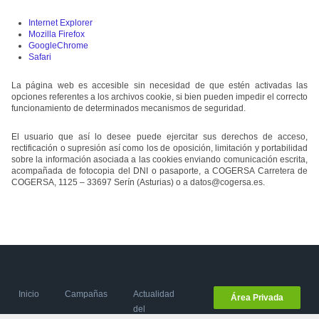
Internet Explorer
Mozilla Firefox
GoogleChrome
Safari
La página web es accesible sin necesidad de que estén activadas las
opciones referentes a los archivos cookie, si bien pueden impedir el correcto
funcionamiento de determinados mecanismos de seguridad.
El usuario que así lo desee puede ejercitar sus derechos de acceso,
rectificación o supresión así como los de oposición, limitación y portabilidad
sobre la información asociada a las cookies enviando comunicación escrita,
acompañada de fotocopia del DNI o pasaporte, a COGERSA Carretera de
COGERSA, 1125 – 33697 Serín (Asturias) o a
datos@cogersa.es
.
Inicio
Campañas
Actualidad
Área Privada
del