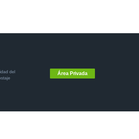
idad del
Área Privada
staje